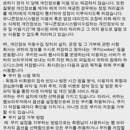
료하기 전까 지 당해 개인정보를 이용 또는 제공하지 않습니다. 또한
잘못된 개인정보를 제3자 에게 이미 제공한 경우에는 정정 처리결과
를 제3자에게 지체없이 통지하여 정정이 이루어지도록 하겠습니다.
유니콘정보시스템은 이용자 혹은 법정 대리인의 요청에 의해 해지 또
는 삭제된 개인정보는 “유니콘정보시스템이수집하는 개인정보의 보
유 및 이용기간”에 명시된 바에 따라 처리하고 그 외의 용도로 열람 또
는 이용할 수 없도록 처리하고 있습니다.
09_ 개인정보 자동수집 장치의 설치, 운영 및 그 거부에 관한 사항
회사는 귀하의 정보를 수시로 저장하고 찾아내는 ‘쿠키(cookie)’ 등을
운용합니다. 쿠키란 oo의 웹사이트를 운영하는데 이용되는 서버가 귀
하의 브라우저에 보내는 아주 작은 텍스트 파일로서 귀하의 컴퓨터 하
드디스크에 저장됩니다. 회사은(는) 다음과 같은 목적을 위해 쿠키를
사용합니다.
▶ 쿠키 등 사용 목적
- 회원과 비회원의 접속 빈도나 방문 시간 등을 분석, 이용자의 취향과
관심분야를 파악 및 자취 추적, 각종 이벤트 참여 정도 및 방문 회수
파악 등을 통한 타겟 마케팅 및 개인 맞춤 서비스 제공
귀하는 쿠키 설치에 대한 선택권을 가지고 있습니다. 따라서, 귀하는
웹브라우저에서 옵션을 설정함으로써 모든 쿠키를 허용하거나, 쿠키
가 저장될 때마다 확인을 거치거나, 아니면 모든 쿠키의 저장을 거부
할 수도 있습니다.
▶ 쿠키 설정 거부 방법
예: 쿠키 설정을 거부하는 방법으로는 회원님이 사용하시는 웹 브라
우저의 옵션을 선택함으로써 모든 쿠키를 허용하거나 쿠키를 저장할