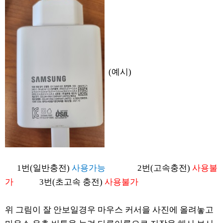
(예시)
1번(일반충전)
사용가능
2번(고속충전)
사용불
가
3번(초고속 충전)
사용불가
위 그림이 잘 안보일경우 마우스 커서을 사진에 올려놓고