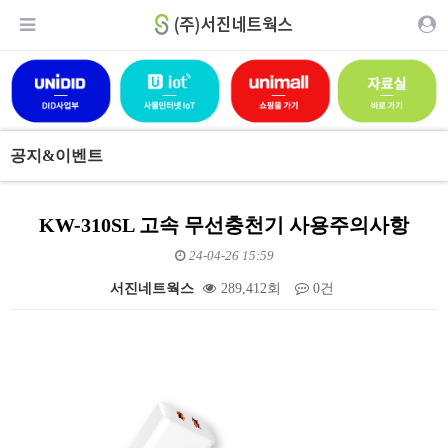
공지&이벤트
KW-310SL 고속 무선충천기 사용주의사항
24-04-26 15:59
서진네트웍스
289,412회
0건
본문