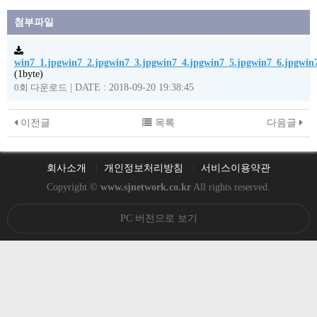
첨부파일
win7_1.jpgwin7_2.jpgwin7_3.jpgwin7_4.jpgwin7_5.jpgwin7_6.jpgwin
(1byte)
|
DATE : 2018-09-20 19:38:45
0회 다운로드
이전글
목록
다음글
회사소개
개인정보처리방침
서비스이용약관
Copyright ©
www.sjnetwork.co.kr
All rights reserved.
PC 버전으로 보기