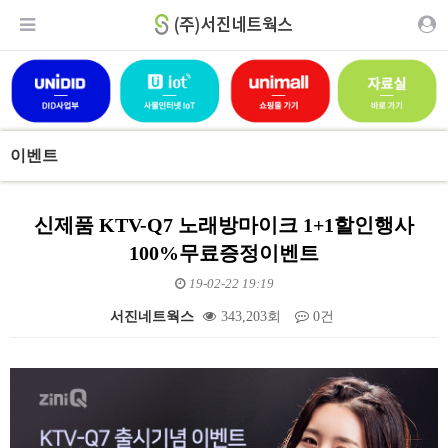
이벤트
신제품 KTV-Q7 노래방마이크 1+1할인행사
100%무료증정이벤트
19-02-22 19:19
서진네트웍스
343,203회
0건
본문