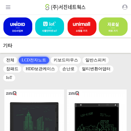
기타
전체
LCD전자노트
키보드마우스
일반스피커
장패드
HDD보관케이스
손난로
멀티변환어댑터
IoT