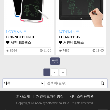
LCD전자노트
LCD전자노트
LCD-NOTE10KID
LCD-NOTE15
서진네트웍스
서진네트웍스
8004
11-20
7480
11-05
목록
1
2
회사소개
개인정보처리방침
서비스이용약관
Copyright ©
www.sjnetwork.co.kr
All rights reserved.