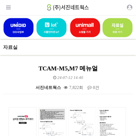
자료실
TCAM-M5,M7 메뉴얼
24-07-12 14:40
서진네트웍스
7,822회
0건
본문