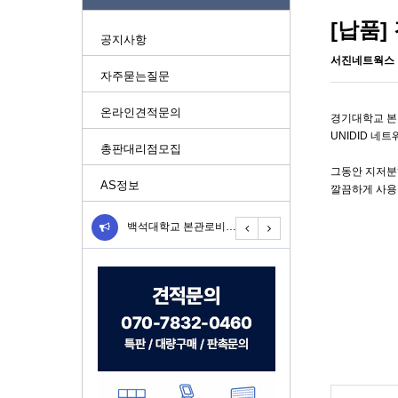
[납품]
공지사항
서진네트웍스
자주묻는질문
온라인견적문의
경기대학교 본
UNIDID 네
총판대리점모집
그동안 지저분
AS정보
깔끔하게 사용
[DID 납품] 네이마르 방…
백석대학교 본관로비에 스탠드…
경기대학교 강당 입구에 55…
[DID