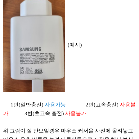
(예시)
1번(일반충전)
사용가능
2번(고속충전)
사용불
가
3번(초고속 충전)
사용불가
위 그림이 잘 안보일경우 마우스 커서을 사진에 올려놓고