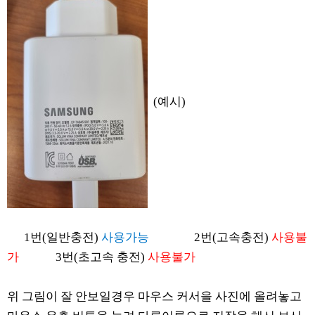
(예시)
1번(일반충전)
사용가능
2번(고속충전)
사용불
가
3번(초고속 충전)
사용불가
위 그림이 잘 안보일경우 마우스 커서을 사진에 올려놓고