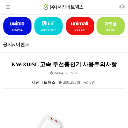
공지&이벤트
KW-310SL 고속 무선충천기 사용주의사항
24-04-26 15:59
서진네트웍스
290,295회
0건
본문