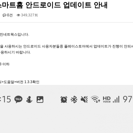
T스마트홈 안드로이드 업데이트 안내
니콘 TH-601C(6IN…
유니콘 BK-1200SB(휴…
0건
349,327회
서진네트웍스입니다.
홈을 사용하시는 안드로이드 사용자분들중 플레이스토어에서 업데이트가 진행이 안되시
사용하시기 바랍니다.
.3 이하
릭>도움말>버전 1.3.3확인