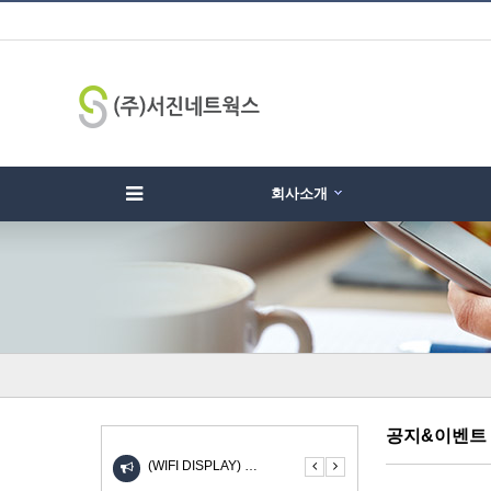
회사소개
하위분류
하위분류
하
공지&이벤트
(WIFI DISPLAY) …
UIOT스마트홈 안드로이드 …
KW-310SL 고속 무선충…