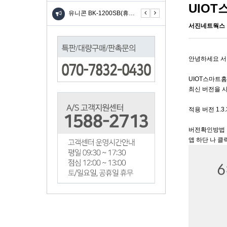
UIO
니콘 TH-601C(6IN…
유니콘 BK-1200SB(휴…
유니콘 BK-1200SB(휴…
유
서진네트웍스
안녕하세요 
UIOT스마트
최신 버전을 
적용 버전 1.3
버전확인방법
앱 하단 나 클