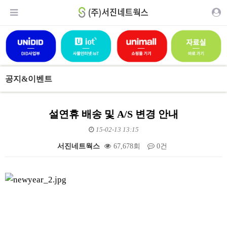
공지&이벤트
설연휴 배송 및 A/S 변경 안내
15-02-13 13:15
서진네트웍스
67,678회
0건
본문