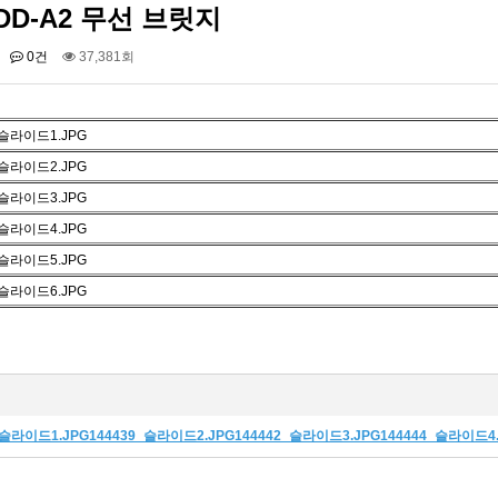
HDD-A2 무선 브릿지
0건
37,381회
(WIFI DISPLAY) …
UIOT스마트홈 안드로이드 …
니콘 TH-601C(6IN…
유니콘 BK-1200SB(휴…
_슬라이드1.JPG144439_슬라이드2.JPG144442_슬라이드3.JPG144444_슬라이드4