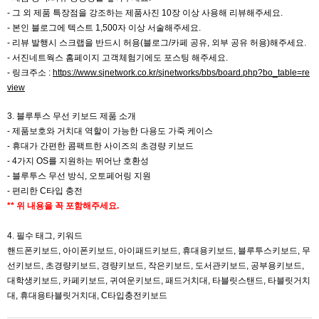
-
그 외 제품 특장점을 강조하는 제품사진 10장 이상 사용해 리뷰해주세요.
- 본인 블로그에 텍스트 1,500자 이상 서술해주세요.
- 리뷰 발행시 스크랩을 반드시 허용(블로그/카페 공유, 외부 공유 허용)해주세요.
- 서진네트웍스 홈페이지 고객체험기에도 포스팅 해주세요.
- 링크주소 :
https://www.sjnetwork.co.kr/sjnetworks/bbs/board.php?bo_table=re
view
3. 블루투스 무선 키보드 제품 소개
- 제품보호와 거치대 역할이 가능한 다용도 가죽 케이스
- 휴대가 간편한 콤팩트한 사이즈의 초경량 키보드
- 4가지 OS를 지원하는 뛰어난 호환성
- 블루투스 무선 방식, 오토페어링 지원
- 편리한 C타입 충전
** 위 내용을 꼭 포함해주세요.
4. 필수 태그, 키워드
핸드폰키보드, 아이폰키보드, 아이패드키보드, 휴대용키보드, 블루투스키보드, 무
선키보드, 초경량키보드, 경량키보드, 작은키보드, 도서관키보드, 공부용키보드,
대학생키보드, 카페키보드, 귀여운키보드, 패드거치대, 타블릿스탠드, 타블릿거치
대, 휴대용타블릿거치대, C타입충전키보드