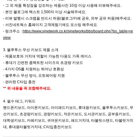
-
그 외 제품 특장점을 강조하는 제품사진 10장 이상 사용해 리뷰해주세요.
- 본인 블로그에 텍스트 1,500자 이상 서술해주세요.
- 리뷰 발행시 스크랩을 반드시 허용(블로그/카페 공유, 외부 공유 허용)해주세요.
- 서진네트웍스 홈페이지 고객체험기에도 포스팅 해주세요.
- 링크주소 :
https://www.sjnetwork.co.kr/sjnetworks/bbs/board.php?bo_table=re
view
3. 블루투스 무선 키보드 제품 소개
- 제품보호와 거치대 역할이 가능한 다용도 가죽 케이스
- 휴대가 간편한 콤팩트한 사이즈의 초경량 키보드
- 4가지 OS를 지원하는 뛰어난 호환성
- 블루투스 무선 방식, 오토페어링 지원
- 편리한 C타입 충전
** 위 내용을 꼭 포함해주세요.
4. 필수 태그, 키워드
핸드폰키보드, 아이폰키보드, 아이패드키보드, 휴대용키보드, 블루투스키보드, 무
선키보드, 초경량키보드, 경량키보드, 작은키보드, 도서관키보드, 공부용키보드,
대학생키보드, 카페키보드, 귀여운키보드, 패드거치대, 타블릿스탠드, 타블릿거치
대, 휴대용타블릿거치대, C타입충전키보드